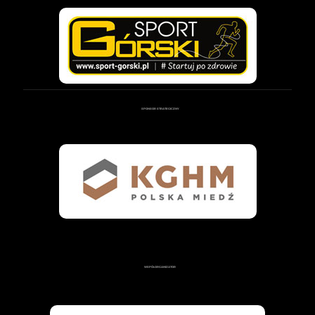
SPONSOR STRATEGICZNY
WSPÓŁORGANIZATOR