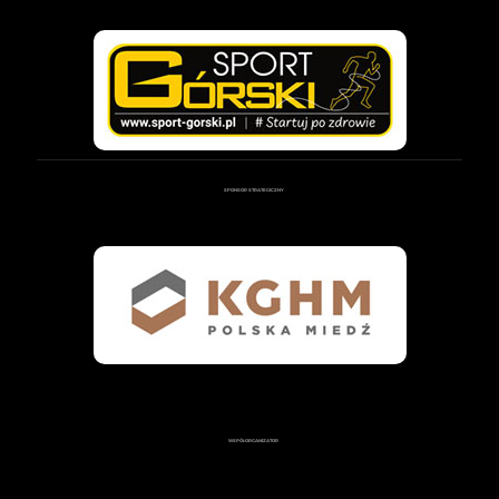
SPONSOR STRATEGICZNY
WSPÓŁORGANIZATOR