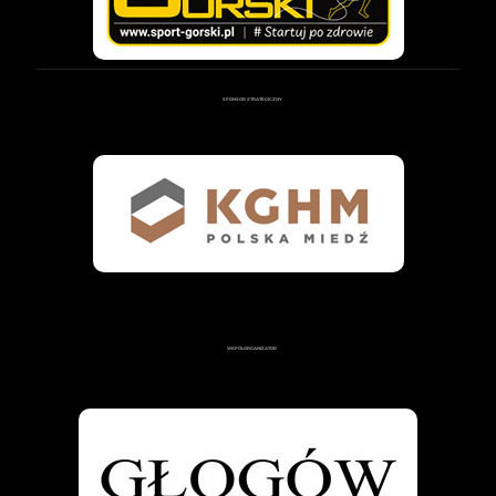
SPONSOR STRATEGICZNY
WSPÓŁORGANIZATOR